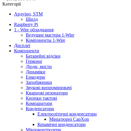
Категорії
Ардуіно, STM
Шилд
Raspberry Pi
1 - Wire обладнання
Ведущие мастера 1-Wire
Компоненты 1-Wire
Дисплеї
Компоненти
Батарейні відсіки
Геркони
Діоди, мости
Динаміки
Енкодери
Запобіжники
Звукові випромінювачі
Кварцові резонатори
Кнопки тактові
Компаратори
Конденсатори
Електролітичні конденсатори
Мініатюрні CapXon
Керамічні конденсатори
Мікроконтролери