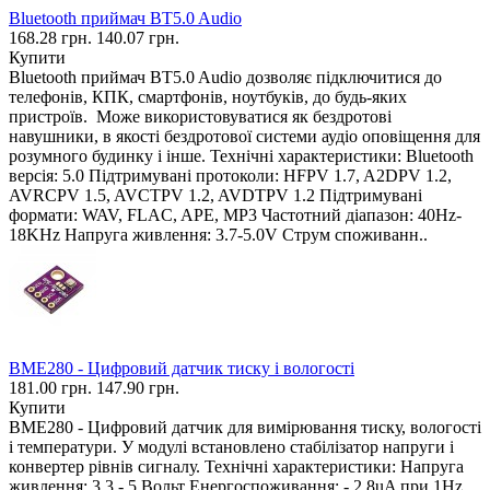
Bluetooth приймач BT5.0 Audio
168.28 грн.
140.07 грн.
Купити
Bluetooth приймач BT5.0 Audio дозволяє підключитися до
телефонів, КПК, смартфонів, ноутбуків, до будь-яких
пристроїв. Може використовуватися як бездротові
навушники, в якості бездротової системи аудіо оповіщення для
розумного будинку і інше. Технічні характеристики: Bluetooth
версія: 5.0 Підтримувані протоколи: HFPV 1.7, A2DPV 1.2,
AVRCPV 1.5, AVCTPV 1.2, AVDTPV 1.2 Підтримувані
формати: WAV, FLAC, APE, MP3 Частотний діапазон: 40Hz-
18KHz Напруга живлення: 3.7-5.0V Струм споживанн..
BME280 - Цифровий датчик тиску і вологості
181.00 грн.
147.90 грн.
Купити
BME280 - Цифровий датчик для вимірювання тиску, вологості
і температури. У модулі встановлено стабілізатор напруги і
конвертер рівнів сигналу. Технічні характеристики: Напруга
живлення: 3.3 - 5 Вольт Енергоспоживання: - 2.8uA при 1Hz