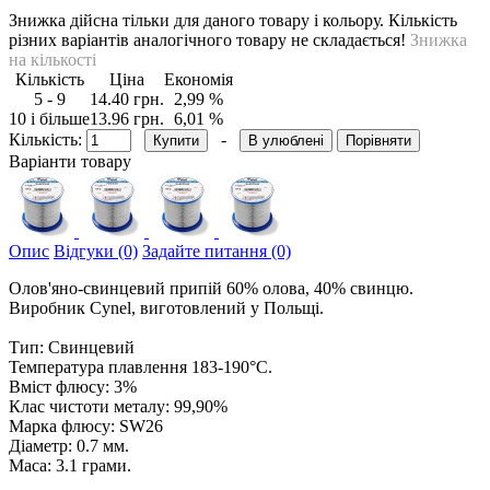
Знижка дійсна тільки для даного товару і кольору. Кількість
різних варіантів аналогічного товару не складається!
Знижка
на кількості
Кількість
Ціна
Eкономія
5 - 9
14.40 грн.
2,99 %
10 і більше
13.96 грн.
6,01 %
Кількість:
-
В улюблені
Порівняти
Варіанти товару
Опис
Відгуки (0)
Задайте питання (0)
Олов'яно-свинцевий припій 60% олова, 40% свинцю.
Виробник Cynel, виготовлений у Польщі.
Тип: Свинцевий
Температура плавлення 183-190°С.
Вміст флюсу: 3%
Клас чистоти металу: 99,90%
Марка флюсу: SW26
Діаметр: 0.7 мм.
Маса: 3.1 грами.