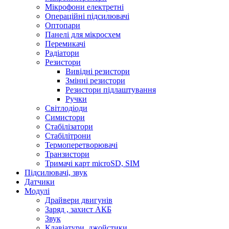
Мікрофони електретні
Операційні підсилювачі
Оптопари
Панелі для мікросхем
Перемикачі
Радіатори
Резистори
Вивідні резистори
Змінні резистори
Резистори підлаштування
Ручки
Світлодіоди
Симистори
Стабілізатори
Стабілітрони
Термоперетворювачі
Транзистори
Тримачі карт microSD, SIM
Підсилювачі, звук
Датчики
Модулі
Драйвери двигунів
Заряд , захист АКБ
Звук
Клавіатури, джойстики