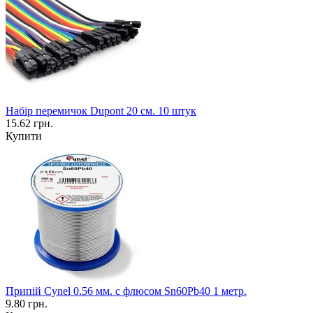
Набір перемичок Dupont 20 см. 10 штук
15.62 грн.
Купити
Припій Cynel 0.56 мм. с флюсом Sn60Pb40 1 метр.
9.80 грн.