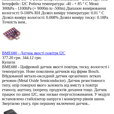
Інтерфейс: I2C Робоча температура: -40 - + 85 ° C Межі:
300hPa - 1100hPa (+ 9000m to -500m) Діапазон вимірювання
вологості: 0-100% RH Дозвіл виміру температури: 0.01 ° C
Дозвіл виміру вологості: 0.008% Дозвіл виміру тиску: 0.18Pa
Точність вим..
BME680 - Датчик якості повітря I2C
377.20 грн.
344.12 грн.
Купити
BME680 - Цифровий датчик якості повітря, тиску, вологості і
температури. Нове покоління датчиків від фірми Bosch.
Вбудований метало-оксидний датчик органічних летких
речовин (Metal Oxide Semiconductor). Датчик резистивного
типу, опір поверхні якого залежить від вмісту в повітрі
етанолу, ацетону, ізопрену, продуктів дихання тощо. Датчик
працює по шині I2C, має низьке енергоспоживання. У модулі
встановлено стабілізатор напруги і конвертер рівнів шини.
Звертаємо увагу, при першому включенні датчик..