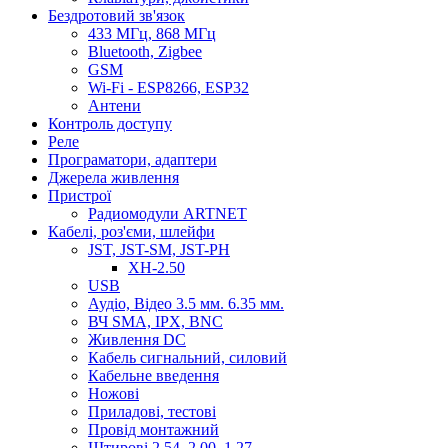
Бездротовий зв'язок
433 МГц, 868 МГц
Bluetooth, Zigbee
GSM
Wi-Fi - ESP8266, ESP32
Антени
Контроль доступу
Реле
Програматори, адаптери
Джерела живлення
Пристрої
Радиомодули ARTNET
Кабелі, роз'єми, шлейфи
JST, JST-SM, JST-PH
XH-2.50
USB
Аудіо, Відео 3.5 мм. 6.35 мм.
ВЧ SMA, IPX, BNC
Живлення DC
Кабель сигнальний, силовий
Кабельне введення
Ножові
Приладові, тестові
Провід монтажний
Штирові 2.54, 2.00, 1.27