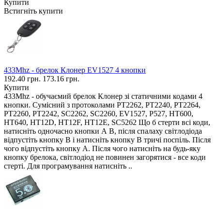
Купити
Встигніть купити
433Mhz - брелок Клонер EV1527 4 кнопки
192.40 грн.
173.16 грн.
Купити
433Mhz - обучаємий брелок Клонер зі статичними кодами 4
кнопки. Сумісний з протоколами PT2262, PT2240, PT2264,
PT2260, PT2242, SC2262, SC2260, EV1527, P527, HT600,
HT640, HT12D, HT12F, HT12E, SC5262 Що б стерти всі коди,
натисніть одночасно кнопки А В, після спалаху світлодіода
відпустіть кнопку В і натисніть кнопку В тричі поспіль. Після
чого відпустіть кнопку А. Після чого натисніть на будь-яку
кнопку брелока, світлодіод не повинен загорятися - все коди
стерті. Для програмування натисніть ..