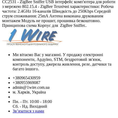
CC2531 - ZigBee Sniffer USB інтерфейс комп'ютера для роботи
з мережею 802.15.4 - ZigBee Технічні характеристики: Робоча
частота: 2.4GHz 16-каналів Швидкість до 250Kbps Середній
струм споживання: 25mA Антена виконана друкованим
монтажем Модуль не прошит, прошивка безкоштовно.
Принципова схема Корпус для ​ ZigBee Sniffer ​..
Ми вітаємо Вас у магазині. У продажу електронні
компоненти, Ардуїно, STM, бездротовий зв'язок,
контроль доступу, джерела живлення, реле, датчики та
багато іншого.
+380965430959
+380955969087
admin@1wire.com.ua
м. Харків, Україна
Пн. - Пт. 10:00 - 18:00
Сб. - Нд. Вихідний
Зв’язатися з нами