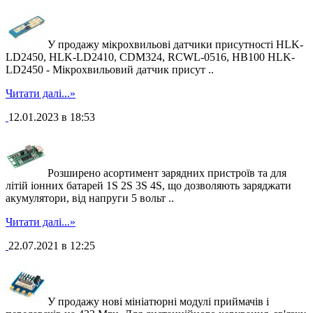
У продажу мікрохвильові датчики присутності HLK-
LD2450, HLK-LD2410, CDM324, RCWL-0516, HB100 HLK-
LD2450 - Мікрохвильовий датчик присут ..
Читати далі...»
12.01.2023 в 18:53
Розширено асортимент зарядних пристроїв та для
літій іонних батарей 1S 2S 3S 4S, що дозволяють заряджати
акумулятори, від напруги 5 вольт ..
Читати далі...»
22.07.2021 в 12:25
У продажу нові мініатюрні модулі приймачів і