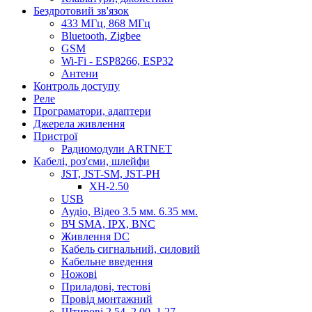
Бездротовий зв'язок
433 МГц, 868 МГц
Bluetooth, Zigbee
GSM
Wi-Fi - ESP8266, ESP32
Антени
Контроль доступу
Реле
Програматори, адаптери
Джерела живлення
Пристрої
Радиомодули ARTNET
Кабелі, роз'єми, шлейфи
JST, JST-SM, JST-PH
XH-2.50
USB
Аудіо, Відео 3.5 мм. 6.35 мм.
ВЧ SMA, IPX, BNC
Живлення DC
Кабель сигнальний, силовий
Кабельне введення
Ножові
Приладові, тестові
Провід монтажний
Штирові 2.54, 2.00, 1.27