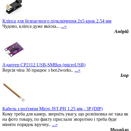
Кліпса для безпаєчного підключення 2х5 крок 2.54 мм
Чудово, кліпса дуже якісна...
...»
Андрій
Адаптер CP2112 USB-SMBus (microUSB)
Версія чіпа 3б працює з bee2works..
...»
Ігор
Кабель з роз'ємом Micro JST-PH 1.25 мм - 3P (DIP)
Кому треба для камер, зверніть увагу, що розпіновка не така як
на фото товару, по факту прислали зворотню і треба буде
міняти порядок вручну..
...»
Михайло