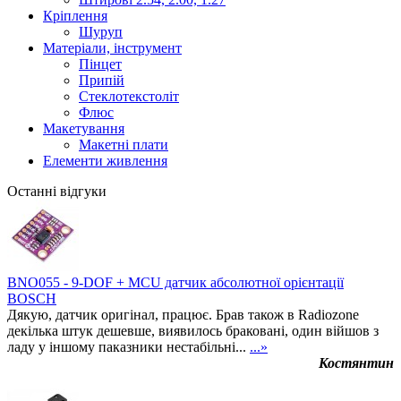
Кріплення
Шуруп
Матеріали, інструмент
Пінцет
Припій
Стеклотекстоліт
Флюс
Макетування
Макетні плати
Елементи живлення
Останні відгуки
BNO055 - 9-DOF + MCU датчик абсолютної орієнтації
BOSCH
Дякую, датчик оригінал, працює. Брав також в Radiozone
декілька штук дешевше, виявилось браковані, один війшов з
ладу у іншому паказники нестабільні...
...»
Костянтин