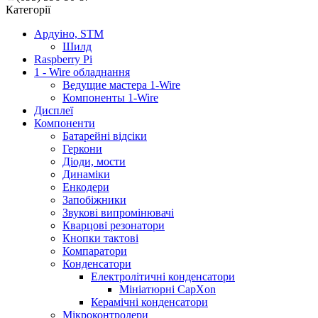
Категорії
Ардуіно, STM
Шилд
Raspberry Pi
1 - Wire обладнання
Ведущие мастера 1-Wire
Компоненты 1-Wire
Дисплеї
Компоненти
Батарейні відсіки
Геркони
Діоди, мости
Динаміки
Енкодери
Запобіжники
Звукові випромінювачі
Кварцові резонатори
Кнопки тактові
Компаратори
Конденсатори
Електролітичні конденсатори
Мініатюрні CapXon
Керамічні конденсатори
Мікроконтролери