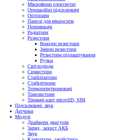
Мікрофони електретні
Операційні підсилювачі
Оптопари
Панелі для мікросхем
Перемикачі
Радіатори
Резистори
Вивідні резистори
Змінні резистори
Резистори підлаштування
Ручки
Світлодіоди
Симистори
Стабілізатори
Стабілітрони
Термоперетворювачі
Транзистори
Тримачі карт microSD, SIM
Підсилювачі, звук
Датчики
Модулі
Драйвери двигунів
Заряд , захист АКБ
Звук
Клавіатури, джойстики