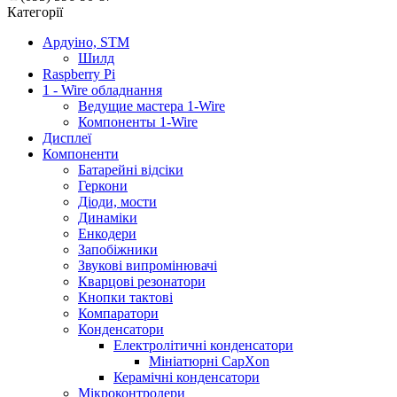
Категорії
Ардуіно, STM
Шилд
Raspberry Pi
1 - Wire обладнання
Ведущие мастера 1-Wire
Компоненты 1-Wire
Дисплеї
Компоненти
Батарейні відсіки
Геркони
Діоди, мости
Динаміки
Енкодери
Запобіжники
Звукові випромінювачі
Кварцові резонатори
Кнопки тактові
Компаратори
Конденсатори
Електролітичні конденсатори
Мініатюрні CapXon
Керамічні конденсатори
Мікроконтролери