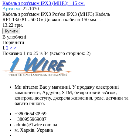
Кабель з роз'ємом IPX3 (MHF3) - 15 см.
Артикул:
22-1030
Кабель з роз'ємом IPX3 Роз'єм IPX3 (MHF3) Кабель
RF1.13/0.81 - 50 Ом Довжина кабелю 150 мм. ..
13.22 грн.
В улюблені
Порівняти
1
2
>
>|
Показано 1 по 25 із 34 (всього сторінок: 2)
Ми вітаємо Вас у магазині. У продажу електронні
компоненти, Ардуїно, STM, бездротовий зв'язок,
контроль доступу, джерела живлення, реле, датчики та
багато іншого.
+380965430959
+380955969087
admin@1wire.com.ua
м. Харків, Україна