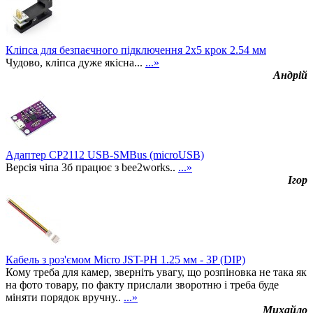
Кліпса для безпаєчного підключення 2х5 крок 2.54 мм
Чудово, кліпса дуже якісна...
...»
Андрій
Адаптер CP2112 USB-SMBus (microUSB)
Версія чіпа 3б працює з bee2works..
...»
Ігор
Кабель з роз'ємом Micro JST-PH 1.25 мм - 3P (DIP)
Кому треба для камер, зверніть увагу, що розпіновка не така як
на фото товару, по факту прислали зворотню і треба буде
міняти порядок вручну..
...»
Михайло