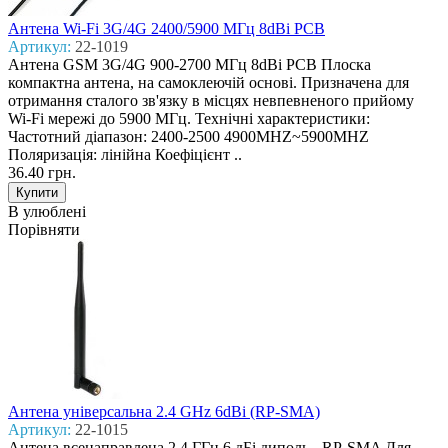
Антена Wi-Fi 3G/4G 2400/5900 MГц 8dBi PCB
Артикул:
22-1019
Антена GSM 3G/4G 900-2700 MГц 8dBi PCB Плоска
компактна антена, на самоклеючій основі. Призначена для
отримання сталого зв'язку в місцях невпевненого прийому
Wi-Fi мережі до 5900 МГц. Технічні характеристики:
Частотний діапазон: 2400-2500 4900MHZ~5900MHZ
Поляризація: лінійна Коефіцієнт ..
36.40 грн.
В улюблені
Порівняти
Антена універсальна 2.4 GHz 6dBi (RP-SMA)
Артикул:
22-1015
Антена всенаправлена 2,4 ГГц 6 дБі диполь - RP-SMA Для