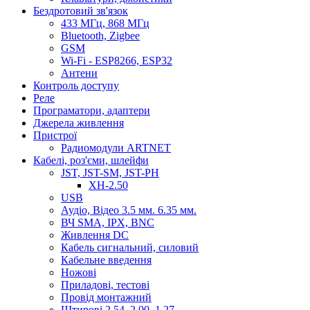
Бездротовий зв'язок
433 МГц, 868 МГц
Bluetooth, Zigbee
GSM
Wi-Fi - ESP8266, ESP32
Антени
Контроль доступу
Реле
Програматори, адаптери
Джерела живлення
Пристрої
Радиомодули ARTNET
Кабелі, роз'єми, шлейфи
JST, JST-SM, JST-PH
XH-2.50
USB
Аудіо, Відео 3.5 мм. 6.35 мм.
ВЧ SMA, IPX, BNC
Живлення DC
Кабель сигнальний, силовий
Кабельне введення
Ножові
Приладові, тестові
Провід монтажний
Штирові 2.54, 2.00, 1.27