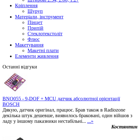
Кріплення
Шуруп
Матеріали, інструмент
Пінцет
Припій
Стеклотекстоліт
Флюс
Макетування
Макетні плати
Елементи живлення
Останні відгуки
BNO055 - 9-DOF + MCU датчик абсолютної орієнтації
BOSCH
Дякую, датчик оригінал, працює. Брав також в Radiozone
декілька штук дешевше, виявилось браковані, один війшов з
ладу у іншому паказники нестабільні...
...»
Костянтин