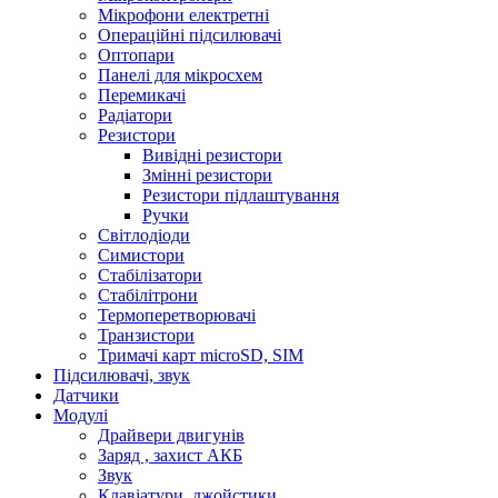
Мікрофони електретні
Операційні підсилювачі
Оптопари
Панелі для мікросхем
Перемикачі
Радіатори
Резистори
Вивідні резистори
Змінні резистори
Резистори підлаштування
Ручки
Світлодіоди
Симистори
Стабілізатори
Стабілітрони
Термоперетворювачі
Транзистори
Тримачі карт microSD, SIM
Підсилювачі, звук
Датчики
Модулі
Драйвери двигунів
Заряд , захист АКБ
Звук
Клавіатури, джойстики