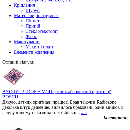
Кріплення
Шуруп
Матеріали, інструмент
Пінцет
Припій
Стеклотекстоліт
Флюс
Макетування
Макетні плати
Елементи живлення
Останні відгуки
BNO055 - 9-DOF + MCU датчик абсолютної орієнтації
BOSCH
Дякую, датчик оригінал, працює. Брав також в Radiozone
декілька штук дешевше, виявилось браковані, один війшов з
ладу у іншому паказники нестабільні...
...»
Костянтин