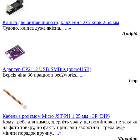
Кліпса для безпаєчного підключення 2х5 крок 2.54 мм
Чудово, кліпса дуже якісна...
...»
Андрій
Адаптер CP2112 USB-SMBus (microUSB)
Версія чіпа 3б працює з bee2works..
...»
Ігор
Кабель з роз'ємом Micro JST-PH 1.25 мм - 3P (DIP)
Кому треба для камер, зверніть увагу, що розпіновка не така як
на фото товару, по факту прислали зворотню і треба буде
міняти порядок вручну..
...»
Михайло