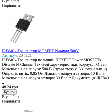
В улюблені
Порівняти
IRF840 - Транзистор MOSFET N-канал 500V
Артикул:
20-1121
IRF840 - Транзистор польовий HEXFET Power MOSFETs
Discrete N-Channel Технічні характеристики: Корпус: TO-220
Максимальна напруга: 500 В Струм стоку 8 А (номінальний)
Опір стік-витік: 0.85 Ом Діапазон напруги затвора: 10 Вольт
Максимальна напруга затвора: 30 Вольт Документація IRF840
..
48.24 грн.
В улюблені
Порівняти