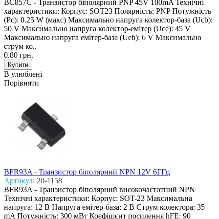
BC857C - Транзистор біполярний PNP 45V 100mA Технічні
характеристики: Корпус: SOT23 Полярність: PNP Потужність
(Pc): 0.25 W (макс) Макcимально напруга колектор-база (Ucb):
50 V Макcимально напруга колектор-емітер (Uce): 45 V
Макcимально напруга емітер-база (Ueb): 6 V Макcимально
струм ко..
0.80 грн.
В улюблені
Порівняти
BFR93A - Транзистор біполярний NPN 12V 6ГГц
Артикул:
20-1158
BFR93A - Транзистор біполярний високочастотний NPN
Технічні характеристики: Корпус: SOT-23 Максимальна
напруга: 12 В Напруга емітер-база: 2 В Струм колектора: 35
mA Потужність: 300 мВт Коефіцієнт посилення hFE: 90