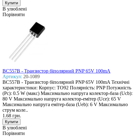
В улюблені
Порівняти
BC557B - Транзистор біполярний PNP 65V 100mA
Артикул:
20-1089
BC557B - Транзистор біполярний PNP 65V 100mA Технічні
характеристики: Корпус: TO92 Полярність: PNP Потужність
(Pc): 0.5 W (макс) Макcимально напруга колектор-база (Ucb):
80 V Макcимально напруга колектор-емітер (Uce): 65 V
Макcимально напруга емітер-база (Ueb): 6 V Макcимально
струм коле..
1.68 грн.
В улюблені
Порівняти