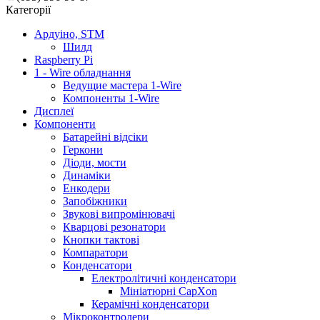
Категорії
Ардуіно, STM
Шилд
Raspberry Pi
1 - Wire обладнання
Ведущие мастера 1-Wire
Компоненты 1-Wire
Дисплеї
Компоненти
Батарейні відсіки
Геркони
Діоди, мости
Динаміки
Енкодери
Запобіжники
Звукові випромінювачі
Кварцові резонатори
Кнопки тактові
Компаратори
Конденсатори
Електролітичні конденсатори
Мініатюрні CapXon
Керамічні конденсатори
Мікроконтролери