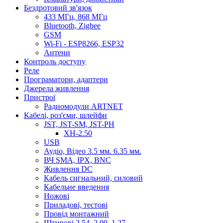
Бездротовий зв'язок
433 МГц, 868 МГц
Bluetooth, Zigbee
GSM
Wi-Fi - ESP8266, ESP32
Антени
Контроль доступу
Реле
Програматори, адаптери
Джерела живлення
Пристрої
Радиомодули ARTNET
Кабелі, роз'єми, шлейфи
JST, JST-SM, JST-PH
XH-2.50
USB
Аудіо, Відео 3.5 мм. 6.35 мм.
ВЧ SMA, IPX, BNC
Живлення DC
Кабель сигнальний, силовий
Кабельне введення
Ножові
Приладові, тестові
Провід монтажний
Штирові 2.54, 2.00, 1.27