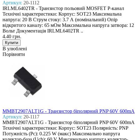
Артикул:
20-1112
IRLML6402TR - Транзистор польовий MOSFET P-канал
Технічні характеристики: Корпус: SOT23 Максимальна
напруга: 20 В Струм стоку: 3.7 А (номінальний) Опір
відкритого каналу: 65 мОм Максимальна напруга затвора: 12
Вольт Документація IRLML6402TR ..
4.40 грн.
В улюблені
Порівняти
MMBT2907ALT1G - Транзистор біполярний PNP 60V 600mA
Артикул:
20-1117
MMBT2907ALT1G - Транзистор біполярний PNP 60V 600mA
Технічні характеристики: Корпус: SOT23 Полярність: PNP
Потужність (Pc): 0.225 W (макс) Макcимально напруга
колектор-база (Ucb): 60 V Макcимально напруга колектор-