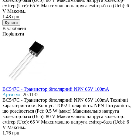
колектор-база (Ucb): 80 V Макcимально напруга колектор-
емітер (Uce): 65 V Макcимально напруга емітер-база (Ueb): 6
V Макcим..
1.48 грн.
В улюблені
Порівняти
BC547C - Транзистор біполярний NPN 65V 100mA
Артикул:
20-1132
BC547C - Транзистор біполярний NPN 65V 100mA Технічні
характеристики: Корпус: TO92 Полярність: NPN Потужність,
що розсіюється (Pc): 0.5 W (макс) Макcимально напруга
колектор-база (Ucb): 80 V Макcимально напруга колектор-
емітер (Uce): 65 V Макcимально напруга емітер-база (Ueb): 6
V Макcим..
1.76 грн.