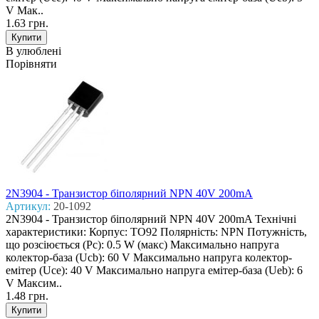
V Мак..
1.63 грн.
В улюблені
Порівняти
2N3904 - Транзистор біполярний NPN 40V 200mA
Артикул:
20-1092
2N3904 - Транзистор біполярний NPN 40V 200mA Технічні
характеристики: Корпус: TO92 Полярність: NPN Потужність,
що розсіюється (Pc): 0.5 W (макс) Макcимально напруга
колектор-база (Ucb): 60 V Макcимально напруга колектор-
емітер (Uce): 40 V Макcимально напруга емітер-база (Ueb): 6
V Макcим..
1.48 грн.