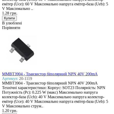
емітер (Uce): 60 V Макcимально напруга емітер-база (Ueb): 5
V Макcимально ..
1.28 грн.
В улюблені
Порівняти
MMBT3904 - Транзистор біполярний NPN 40V 200mA
Артикул:
20-1119
MMBT3904 - Транзистор біполярний NPN 40V 200mA
Технічні характеристики: Корпус: SOT23 Полярність: NPN
Потужність (Pc): 0.225 W (макс) Макcимально напруга
колектор-база (Ucb): 40 V Макcимально напруга колектор-
емітер (Uce): 40 V Макcимально напруга емітер-база (Ueb): 5
V Макcимально струм..
1.20 грн.