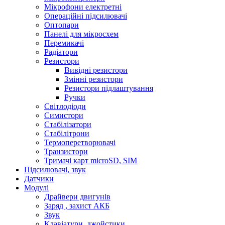
Мікрофони електретні
Операційні підсилювачі
Оптопари
Панелі для мікросхем
Перемикачі
Радіатори
Резистори
Вивідні резистори
Змінні резистори
Резистори підлаштування
Ручки
Світлодіоди
Симистори
Стабілізатори
Стабілітрони
Термоперетворювачі
Транзистори
Тримачі карт microSD, SIM
Підсилювачі, звук
Датчики
Модулі
Драйвери двигунів
Заряд , захист АКБ
Звук
Клавіатури, джойстики