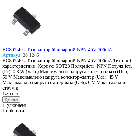
BC807-40 - Транзистор біполярний NPN 45V 500mA
Артикул:
20-1246
BC807-40 - Транзистор біполярний NPN 45V 500mA Технічні
характеристики: Корпус: SOT23 Полярність: NPN Потужність
(Pc): 0.3 W (макс) Макcимально напруга колектор-база (Ucb):
50 V Макcимально напруга колектор-емітер (Uce): 45 V
Макcимально напруга емітер-база (Ueb): 6 V Макcимально
струм к..
1.35 грн.
В улюблені
Порівняти