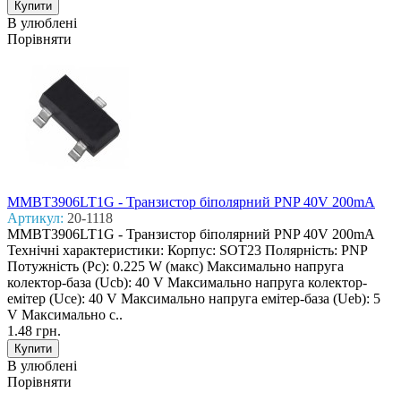
В улюблені
Порівняти
MMBT3906LT1G - Транзистор біполярний PNP 40V 200mA
Артикул:
20-1118
MMBT3906LT1G - Транзистор біполярний PNP 40V 200mA
Технічні характеристики: Корпус: SOT23 Полярність: PNP
Потужність (Pc): 0.225 W (макс) Макcимально напруга
колектор-база (Ucb): 40 V Макcимально напруга колектор-
емітер (Uce): 40 V Макcимально напруга емітер-база (Ueb): 5
V Макcимально с..
1.48 грн.
В улюблені
Порівняти