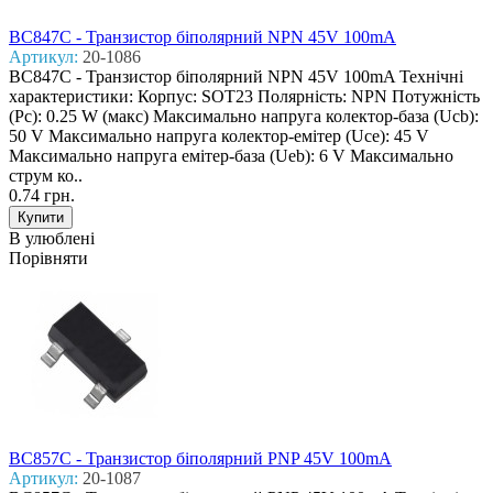
BC847C - Транзистор біполярний NPN 45V 100mA
Артикул:
20-1086
BC847C - Транзистор біполярний NPN 45V 100mA Технічні
характеристики: Корпус: SOT23 Полярність: NPN Потужність
(Pc): 0.25 W (макс) Макcимально напруга колектор-база (Ucb):
50 V Макcимально напруга колектор-емітер (Uce): 45 V
Макcимально напруга емітер-база (Ueb): 6 V Макcимально
струм ко..
0.74 грн.
В улюблені
Порівняти
BC857C - Транзистор біполярний PNP 45V 100mA
Артикул:
20-1087