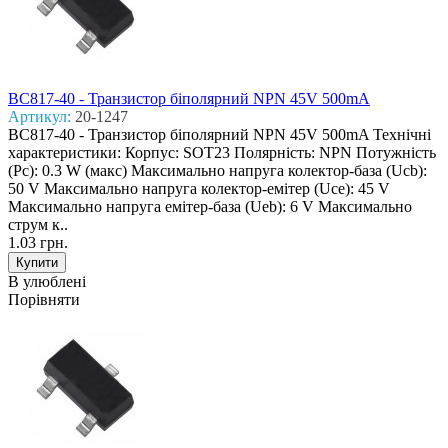
BC817-40 - Транзистор біполярний NPN 45V 500mA
Артикул:
20-1247
BC817-40 - Транзистор біполярний NPN 45V 500mA Технічні
характеристики: Корпус: SOT23 Полярність: NPN Потужність
(Pc): 0.3 W (макс) Макcимально напруга колектор-база (Ucb):
50 V Макcимально напруга колектор-емітер (Uce): 45 V
Макcимально напруга емітер-база (Ueb): 6 V Макcимально
струм к..
1.03 грн.
В улюблені
Порівняти