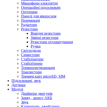
Мікрофони електретні
Операційні підсилювачі
Оптопари
Панелі для мікросхем
Перемикачі
Радіатори
Резистори
Вивідні резистори
Змінні резистори
Резистори підлаштування
Ручки
Світлодіоди
Симистори
Стабілізатори
Стабілітрони
Термоперетворювачі
Транзистори
Тримачі карт microSD, SIM
Підсилювачі, звук
Датчики
Модулі
Драйвери двигунів
Заряд , захист АКБ
Звук
Клавіатури, джойстики