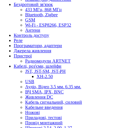
Бездротовий зв'язок
433 МГц, 868 МГц
Bluetooth, Zigbee
GSM
Wi-Fi - ESP8266, ESP32
Антени
Контроль доступу
Реле
Програматори, адаптери
Джерела живлення
Пристрої
Радиомодули ARTNET
Кабелі, роз'єми, шлейфи
JST, JST-SM, JST-PH
XH-2.50
USB
Аудіо, Відео 3.5 мм. 6.35 мм.
ВЧ SMA, IPX, BNC
Живлення DC
Кабель сигнальний, силовий
Кабельне введення
Ножові
Приладові, тестові
Провід монтажний
Штирові 2.54, 2.00, 1.27