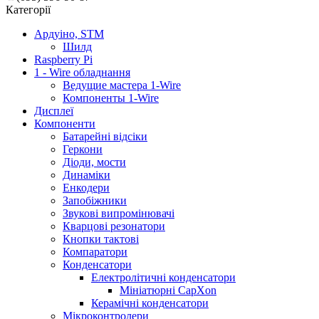
Категорії
Ардуіно, STM
Шилд
Raspberry Pi
1 - Wire обладнання
Ведущие мастера 1-Wire
Компоненты 1-Wire
Дисплеї
Компоненти
Батарейні відсіки
Геркони
Діоди, мости
Динаміки
Енкодери
Запобіжники
Звукові випромінювачі
Кварцові резонатори
Кнопки тактові
Компаратори
Конденсатори
Електролітичні конденсатори
Мініатюрні CapXon
Керамічні конденсатори
Мікроконтролери