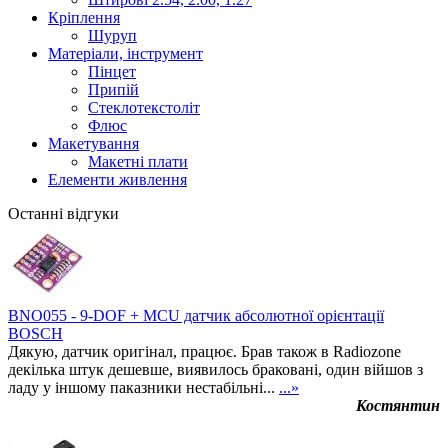
Кріплення
Шуруп
Матеріали, інструмент
Пінцет
Припій
Стеклотекстоліт
Флюс
Макетування
Макетні плати
Елементи живлення
Останні відгуки
BNO055 - 9-DOF + MCU датчик абсолютної орієнтації
BOSCH
Дякую, датчик оригінал, працює. Брав також в Radiozone
декілька штук дешевше, виявилось браковані, один війшов з
ладу у іншому паказники нестабільні...
...»
Костянтин