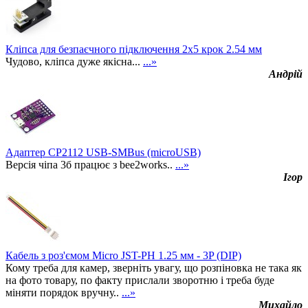
Кліпса для безпаєчного підключення 2х5 крок 2.54 мм
Чудово, кліпса дуже якісна...
...»
Андрій
Адаптер CP2112 USB-SMBus (microUSB)
Версія чіпа 3б працює з bee2works..
...»
Ігор
Кабель з роз'ємом Micro JST-PH 1.25 мм - 3P (DIP)
Кому треба для камер, зверніть увагу, що розпіновка не така як
на фото товару, по факту прислали зворотню і треба буде
міняти порядок вручну..
...»
Михайло