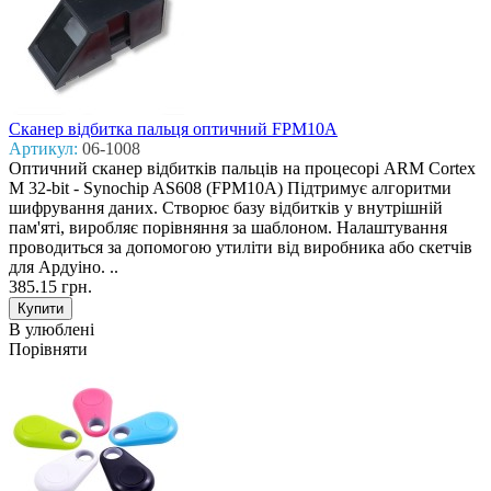
Сканер відбитка пальця оптичний FPM10A
Артикул:
06-1008
Оптичний сканер відбитків пальців на процесорі ARM Cortex
M 32-bit - Synochip AS608 (FPM10A) Підтримує алгоритми
шифрування даних. Створює базу відбитків у внутрішній
пам'яті, виробляє порівняння за шаблоном. Налаштування
проводиться за допомогою утиліти від виробника або скетчів
для Ардуіно. ..
385.15 грн.
В улюблені
Порівняти