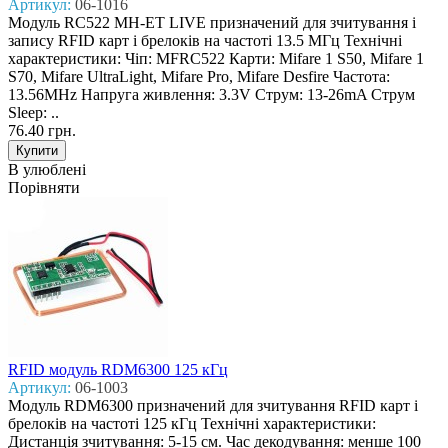
Артикул:
06-1016
Модуль RC522 MH-ET LIVE призначений для зчитування і
запису RFID карт і брелоків на частоті 13.5 МГц Технічні
характеристики: Чіп: MFRC522 Карти: Mifare 1 S50, Mifare 1
S70, Mifare UltraLight, Mifare Pro, Mifare Desfire Частота:
13.56MHz Напруга живлення: 3.3V Струм: 13-26mA Струм
Sleep: ..
76.40 грн.
В улюблені
Порівняти
RFID модуль RDM6300 125 кГц
Артикул:
06-1003
Модуль RDM6300 призначений для зчитування RFID карт і
брелоків на частоті 125 кГц Технічні характеристики:
Дистанція зчитування: 5-15 см. Час декодування: менше 100