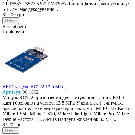
CET5557 T5577 5200 EM4205) Дистанція зчитування/запису:
5-15 см. Час декодування:..
312.00 грн.
В улюблені
Порівняти
RFID модуль RC522 13.5 MГц
Артикул:
06-1002
Модуль RC522 призначений для зчитування і запису RFID
карт і брелоків на частоті 13.5 МГц У комплекті: зчитувач,
брелок, карта. Технічні характеристики: Чіп: MFRC522 Карти:
Mifare 1 S50, Mifare 1 S70, Mifare UltraLight, Mifare Pro, Mifare
Desfire Частота: 13.56MHz Напруга живлення: 3.3V С..
87.20 грн.