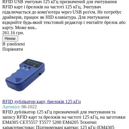
RFID USB зчитувач 125 кГц призначений для зчитування
RFID карт і брелоків на частоті 125 кГц, Зчитувач
підключається до комп'ютера через USB роз'єм. Не потребує
драйверів, працює як HID клавіатура. Для зчитування
відкрийте будь-який текстовий редактор і зчитайте брелок або
карту. Може вик..
261.16 грн.
В улюблені
Порівняти
RFID дублікатор карт, брелоків 125 кГц
Артикул:
06-1022
RFID дублікатор 125 кГц призначений для зчитування та
запису RFID карт та брелоків на частоті 125 кГц, на заготовки
EM4305 CET5557 T5577 5200 EM4205 Технічні
характеристики: Підтримувані картки: 125 кГц (EM4305