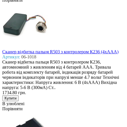
Порівняти
Сканер відбитка пальця R503 з контролером К236 (4хААА)
Артикул:
06-1018
Сканер відбитка пальця R503 з контролером К236,
автомномний з живленням від 4 батарей ААА. Тривала
робота від комплекту батарей, індикація розряду батарей
червоним індикаторів при напрузі менше 4.7 вольт Технічні
характеристики: Напруга живлення: 6 В (4хААА) Вихідна
напруга: 5-6 В (300мА) Ст..
1734.80 грн.
В улюблені
Порівняти