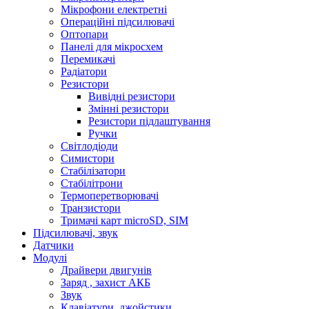
Мікрофони електретні
Операційні підсилювачі
Оптопари
Панелі для мікросхем
Перемикачі
Радіатори
Резистори
Вивідні резистори
Змінні резистори
Резистори підлаштування
Ручки
Світлодіоди
Симистори
Стабілізатори
Стабілітрони
Термоперетворювачі
Транзистори
Тримачі карт microSD, SIM
Підсилювачі, звук
Датчики
Модулі
Драйвери двигунів
Заряд , захист АКБ
Звук
Клавіатури, джойстики