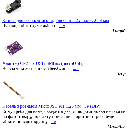
Кліпса для безпаєчного підключення 2х5 крок 2.54 мм
Чудово, кліпса дуже якісна...
...»
Андрій
Адаптер CP2112 USB-SMBus (microUSB)
Версія чіпа 3б працює з bee2works..
...»
Ігор
Кабель з роз'ємом Micro JST-PH 1.25 мм - 3P (DIP)
Кому треба для камер, зверніть увагу, що розпіновка не така як
на фото товару, по факту прислали зворотню і треба буде
міняти порядок вручну..
...»
Михайло