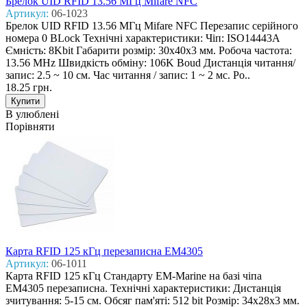
Брелок UID RFID 13.56 МГц Mifare NFC
Артикул:
06-1023
Брелок UID RFID 13.56 МГц Mifare NFC Перезапис серійного
номера 0 BLock Технічні характеристики: Чіп: ISO14443A
Ємність: 8Kbit Габарити розмір: 30х40х3 мм. Робоча частота:
13.56 MHz Швидкість обміну: 106K Boud Дистанція читання/
запис: 2.5 ~ 10 см. Час читання / запис: 1 ~ 2 мс. Ро..
18.25 грн.
В улюблені
Порівняти
Карта RFID 125 кГц перезаписна EM4305
Артикул:
06-1011
Карта RFID 125 кГц Стандарту EM-Marine на базі чіпа
EM4305 перезаписна. Технічні характеристики: Дистанція
зчитування: 5-15 см. Обсяг пам'яті: 512 bit Розмір: 34х28х3 мм.