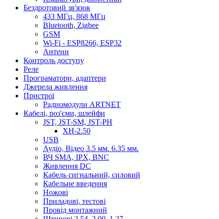
Бездротовий зв'язок
433 МГц, 868 МГц
Bluetooth, Zigbee
GSM
Wi-Fi - ESP8266, ESP32
Антени
Контроль доступу
Реле
Програматори, адаптери
Джерела живлення
Пристрої
Радиомодули ARTNET
Кабелі, роз'єми, шлейфи
JST, JST-SM, JST-PH
XH-2.50
USB
Аудіо, Відео 3.5 мм. 6.35 мм.
ВЧ SMA, IPX, BNC
Живлення DC
Кабель сигнальний, силовий
Кабельне введення
Ножові
Приладові, тестові
Провід монтажний
Штирові 2.54, 2.00, 1.27