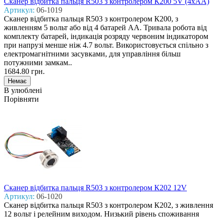
Сканер відбитка пальця R503 з контролером К200 5V (4хАА)
Артикул:
06-1019
Сканер відбитка пальця R503 з контролером К200, з
живленням 5 вольт або від 4 батарей АА. Тривала робота від
комплекту батарей, індикація розряду червоним індикатором
при напрузі менше ніж 4.7 вольт. Використовується спільно з
електромагнітними засувками, для управління більш
потужними замкам..
1684.80 грн.
В улюблені
Порівняти
Сканер відбитка пальця R503 з контролером К202 12V
Артикул:
06-1020
Сканер відбитка пальця R503 з контролером К202, з живлення
12 вольт і релейним виходом. Низький рівень споживання