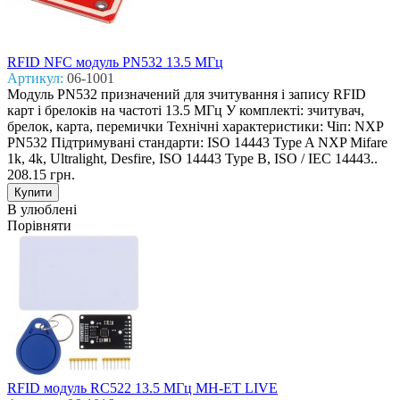
RFID NFC модуль PN532 13.5 MГц
Артикул:
06-1001
Модуль PN532 призначений для зчитування і запису RFID
карт і брелоків на частоті 13.5 МГц У комплекті: зчитувач,
брелок, карта, перемички Технічні характеристики: Чіп: NXP
PN532 Підтримувані стандарти: ISO 14443 Type A NXP Mifare
1k, 4k, Ultralight, Desfire, ISO 14443 Type B, ISO / IEC 14443..
208.15 грн.
В улюблені
Порівняти
RFID модуль RC522 13.5 MГц MH-ET LIVE