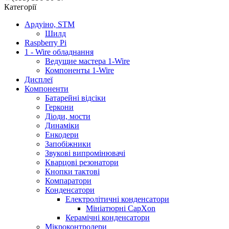
Категорії
Ардуіно, STM
Шилд
Raspberry Pi
1 - Wire обладнання
Ведущие мастера 1-Wire
Компоненты 1-Wire
Дисплеї
Компоненти
Батарейні відсіки
Геркони
Діоди, мости
Динаміки
Енкодери
Запобіжники
Звукові випромінювачі
Кварцові резонатори
Кнопки тактові
Компаратори
Конденсатори
Електролітичні конденсатори
Мініатюрні CapXon
Керамічні конденсатори
Мікроконтролери