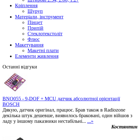
Кріплення
Шуруп
Матеріали, інструмент
Пінцет
Припій
Стеклотекстоліт
Флюс
Макетування
Макетні плати
Елементи живлення
Останні відгуки
BNO055 - 9-DOF + MCU датчик абсолютної орієнтації
BOSCH
Дякую, датчик оригінал, працює. Брав також в Radiozone
декілька штук дешевше, виявилось браковані, один війшов з
ладу у іншому паказники нестабільні...
...»
Костянтин