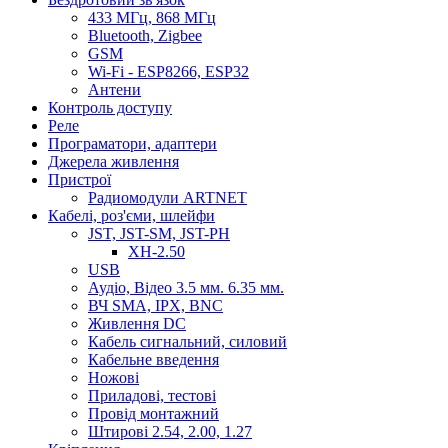
433 МГц, 868 МГц
Bluetooth, Zigbee
GSM
Wi-Fi - ESP8266, ESP32
Антени
Контроль доступу
Реле
Програматори, адаптери
Джерела живлення
Пристрої
Радиомодули ARTNET
Кабелі, роз'єми, шлейфи
JST, JST-SM, JST-PH
XH-2.50
USB
Аудіо, Відео 3.5 мм. 6.35 мм.
ВЧ SMA, IPX, BNC
Живлення DC
Кабель сигнальний, силовий
Кабельне введення
Ножові
Приладові, тестові
Провід монтажний
Штирові 2.54, 2.00, 1.27