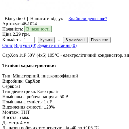
Відгуків 0
|
Написати відгук
|
Знайшли дешевше?
Артикул:
46-1024
Наявність:
В наявності
Ціна 2.29 грн.
Кількість:
-
В улюблені
Порівняти
Опис
Відгуки (0)
Задайте питання (0)
CapXon 1uF 50V (4x5) 105°C - електролітичний конденсатор, 
Технічні характеристики:
Тип: Мініатюрний, низькопрофільний
Виробник: CapXon
Серія: ST
Тип діелектрика: Електроліт
Номінальна робоча напруга: 50 В
Номінальна ємність: 1 uF
Відхилення ємності: ±20%
Монтаж: THT
Висота: 5 мм.
Діаметр: 4 мм.
Діапазон робочих температур: від -40 до +105 °C