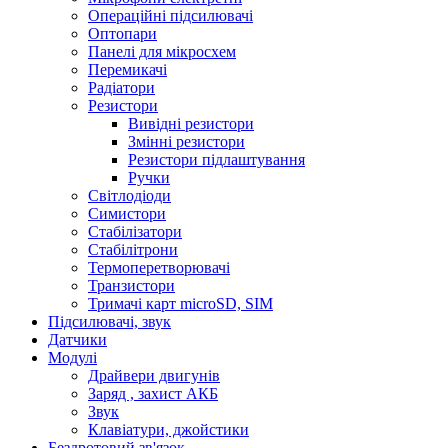
Операційні підсилювачі
Оптопари
Панелі для мікросхем
Перемикачі
Радіатори
Резистори
Вивідні резистори
Змінні резистори
Резистори підлаштування
Ручки
Світлодіоди
Симистори
Стабілізатори
Стабілітрони
Термоперетворювачі
Транзистори
Тримачі карт microSD, SIM
Підсилювачі, звук
Датчики
Модулі
Драйвери двигунів
Заряд , захист АКБ
Звук
Клавіатури, джойстики
Бездротовий зв'язок