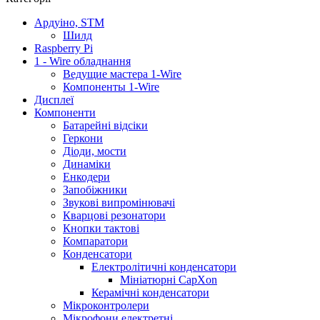
Ардуіно, STM
Шилд
Raspberry Pi
1 - Wire обладнання
Ведущие мастера 1-Wire
Компоненты 1-Wire
Дисплеї
Компоненти
Батарейні відсіки
Геркони
Діоди, мости
Динаміки
Енкодери
Запобіжники
Звукові випромінювачі
Кварцові резонатори
Кнопки тактові
Компаратори
Конденсатори
Електролітичні конденсатори
Мініатюрні CapXon
Керамічні конденсатори
Мікроконтролери
Мікрофони електретні