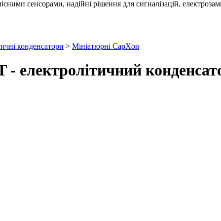
існими сенсорами, надійні рішення для сигналізацій, електрозамкі
тичні конденсатори
>
Мініатюрні CapXon
T - електролітичний конденсат