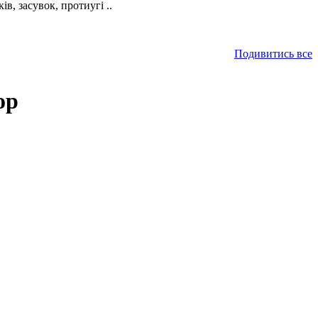
в, засувок, протиугі ..
Подивитись все
ор