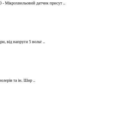
 Мікрохвильовий датчик присут ..
и, від напруги 5 вольт ..
олерів та ін. Шир ..