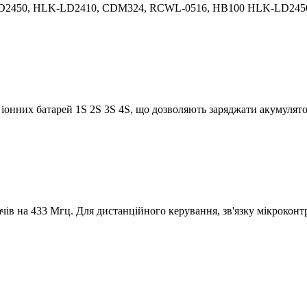
LD2450, HLK-LD2410, CDM324, RCWL-0516, HB100 HLK-LD2450 -
іонних батарей 1S 2S 3S 4S, що дозволяють заряджати акумулятор
чів на 433 Мгц. Для дистанційного керування, зв'язку мікроконтр