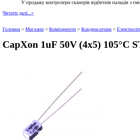
У продажу контролери сканерів відбитків пальців з ємн
Читати далі...»
Головна
>
Магазин
>
Компоненти
>
Конденсатори
>
Електролі
CapXon 1uF 50V (4x5) 105°C S