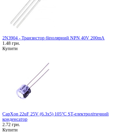
2N3904 - Транзистор біполярний NPN 40V 200mA
1.48 грн.
Купити
CapXon 22uF 25V (6.3x5) 105°C ST-електролітичний
конденсатор
2.72 грн.
Купити