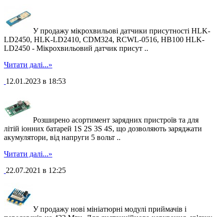
У продажу мікрохвильові датчики присутності HLK-
LD2450, HLK-LD2410, CDM324, RCWL-0516, HB100 HLK-
LD2450 - Мікрохвильовий датчик присут ..
Читати далі...»
12.01.2023 в 18:53
Розширено асортимент зарядних пристроїв та для
літій іонних батарей 1S 2S 3S 4S, що дозволяють заряджати
акумулятори, від напруги 5 вольт ..
Читати далі...»
22.07.2021 в 12:25
У продажу нові мініатюрні модулі приймачів і