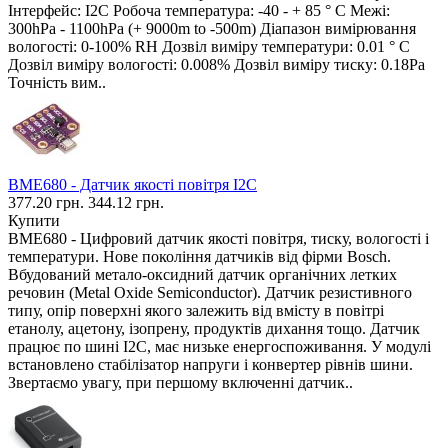
Інтерфейс: I2C Робоча температура: -40 - + 85 ° C Межі:
300hPa - 1100hPa (+ 9000m to -500m) Діапазон вимірювання
вологості: 0-100% RH Дозвіл виміру температури: 0.01 ° C
Дозвіл виміру вологості: 0.008% Дозвіл виміру тиску: 0.18Pa
Точність вим..
BME680 - Датчик якості повітря I2C
377.20 грн.
344.12 грн.
Купити
BME680 - Цифровий датчик якості повітря, тиску, вологості і
температури. Нове покоління датчиків від фірми Bosch.
Вбудований метало-оксидний датчик органічних летких
речовин (Metal Oxide Semiconductor). Датчик резистивного
типу, опір поверхні якого залежить від вмісту в повітрі
етанолу, ацетону, ізопрену, продуктів дихання тощо. Датчик
працює по шині I2C, має низьке енергоспоживання. У модулі
встановлено стабілізатор напруги і конвертер рівнів шини.
Звертаємо увагу, при першому включенні датчик..