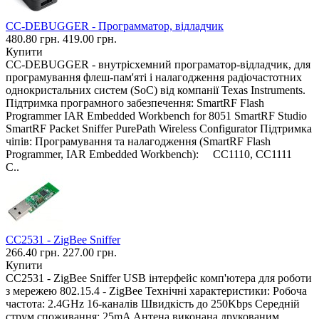
CC-DEBUGGER - Программатор, відладчик
480.80 грн.
419.00 грн.
Купити
CC-DEBUGGER - внутрісхемний програматор-відладчик, для
програмування флеш-пам'яті і налагодження радіочастотних
однокристальних систем (SoC) від компанії Texas Instruments.
Підтримка програмного забезпечення: SmartRF Flash
Programmer IAR Embedded Workbench for 8051 SmartRF Studio
SmartRF Packet Sniffer PurePath Wireless Configurator Підтримка
чіпів: Програмування та налагодження (SmartRF Flash
Programmer, IAR Embedded Workbench): CC1110, CC1111
C..
CC2531 - ZigBee Sniffer
266.40 грн.
227.00 грн.
Купити
CC2531 - ZigBee Sniffer USB інтерфейс комп'ютера для роботи
з мережею 802.15.4 - ZigBee Технічні характеристики: Робоча
частота: 2.4GHz 16-каналів Швидкість до 250Kbps Середній
струм споживання: 25mA Антена виконана друкованим