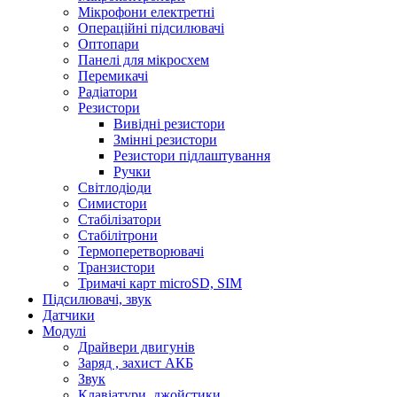
Мікрофони електретні
Операційні підсилювачі
Оптопари
Панелі для мікросхем
Перемикачі
Радіатори
Резистори
Вивідні резистори
Змінні резистори
Резистори підлаштування
Ручки
Світлодіоди
Симистори
Стабілізатори
Стабілітрони
Термоперетворювачі
Транзистори
Тримачі карт microSD, SIM
Підсилювачі, звук
Датчики
Модулі
Драйвери двигунів
Заряд , захист АКБ
Звук
Клавіатури, джойстики