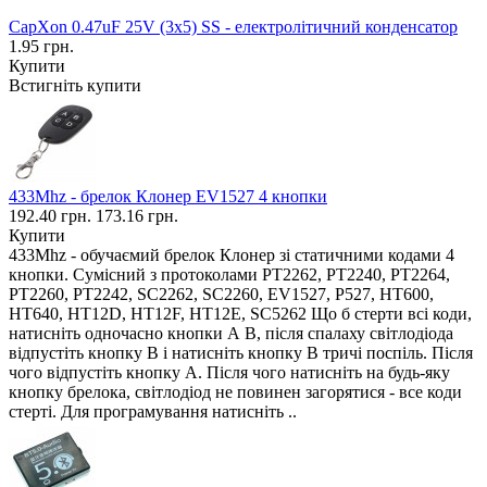
CapXon 0.47uF 25V (3x5) SS - електролітичний конденсатор
1.95 грн.
Купити
Встигніть купити
433Mhz - брелок Клонер EV1527 4 кнопки
192.40 грн.
173.16 грн.
Купити
433Mhz - обучаємий брелок Клонер зі статичними кодами 4
кнопки. Сумісний з протоколами PT2262, PT2240, PT2264,
PT2260, PT2242, SC2262, SC2260, EV1527, P527, HT600,
HT640, HT12D, HT12F, HT12E, SC5262 Що б стерти всі коди,
натисніть одночасно кнопки А В, після спалаху світлодіода
відпустіть кнопку В і натисніть кнопку В тричі поспіль. Після
чого відпустіть кнопку А. Після чого натисніть на будь-яку
кнопку брелока, світлодіод не повинен загорятися - все коди
стерті. Для програмування натисніть ..