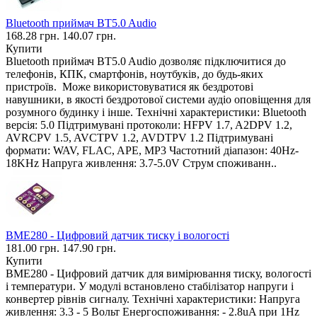
Bluetooth приймач BT5.0 Audio
168.28 грн.
140.07 грн.
Купити
Bluetooth приймач BT5.0 Audio дозволяє підключитися до
телефонів, КПК, смартфонів, ноутбуків, до будь-яких
пристроїв. Може використовуватися як бездротові
навушники, в якості бездротової системи аудіо оповіщення для
розумного будинку і інше. Технічні характеристики: Bluetooth
версія: 5.0 Підтримувані протоколи: HFPV 1.7, A2DPV 1.2,
AVRCPV 1.5, AVCTPV 1.2, AVDTPV 1.2 Підтримувані
формати: WAV, FLAC, APE, MP3 Частотний діапазон: 40Hz-
18KHz Напруга живлення: 3.7-5.0V Струм споживанн..
BME280 - Цифровий датчик тиску і вологості
181.00 грн.
147.90 грн.
Купити
BME280 - Цифровий датчик для вимірювання тиску, вологості
і температури. У модулі встановлено стабілізатор напруги і
конвертер рівнів сигналу. Технічні характеристики: Напруга
живлення: 3.3 - 5 Вольт Енергоспоживання: - 2.8uA при 1Hz