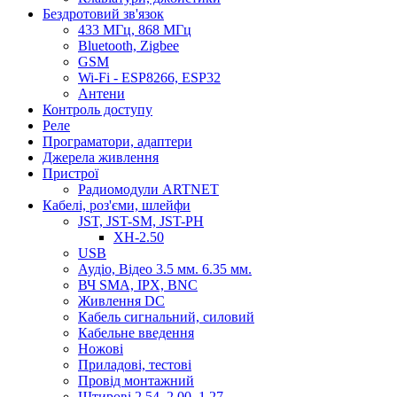
Бездротовий зв'язок
433 МГц, 868 МГц
Bluetooth, Zigbee
GSM
Wi-Fi - ESP8266, ESP32
Антени
Контроль доступу
Реле
Програматори, адаптери
Джерела живлення
Пристрої
Радиомодули ARTNET
Кабелі, роз'єми, шлейфи
JST, JST-SM, JST-PH
XH-2.50
USB
Аудіо, Відео 3.5 мм. 6.35 мм.
ВЧ SMA, IPX, BNC
Живлення DC
Кабель сигнальний, силовий
Кабельне введення
Ножові
Приладові, тестові
Провід монтажний
Штирові 2.54, 2.00, 1.27