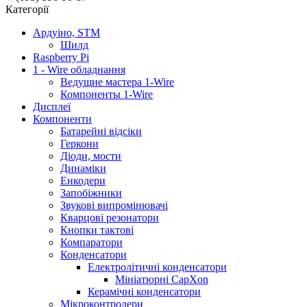
Категорії
Ардуіно, STM
Шилд
Raspberry Pi
1 - Wire обладнання
Ведущие мастера 1-Wire
Компоненты 1-Wire
Дисплеї
Компоненти
Батарейні відсіки
Геркони
Діоди, мости
Динаміки
Енкодери
Запобіжники
Звукові випромінювачі
Кварцові резонатори
Кнопки тактові
Компаратори
Конденсатори
Електролітичні конденсатори
Мініатюрні CapXon
Керамічні конденсатори
Мікроконтролери