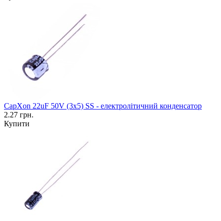
CapXon 22uF 50V (3x5) SS - електролітичний конденсатор
2.27 грн.
Купити