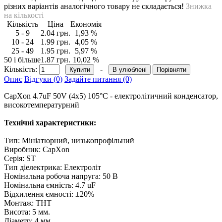
різних варіантів аналогічного товару не складається!
Знижка
на кількості
Кількість
Ціна
Eкономія
5 - 9
2.04 грн.
1,93 %
10 - 24
1.99 грн.
4,05 %
25 - 49
1.95 грн.
5,97 %
50 і більше
1.87 грн.
10,02 %
Кількість:
-
В улюблені
Порівняти
Опис
Відгуки (0)
Задайте питання (0)
CapXon 4.7uF 50V (4x5) 105°C - електролітичний конденсатор,
високотемпературний
Технічні характеристики:
Тип: Мініатюрний, низькопрофільний
Виробник: CapXon
Серія: ST
Тип діелектрика: Електроліт
Номінальна робоча напруга: 50 В
Номінальна ємність: 4.7 uF
Відхилення ємності: ±20%
Монтаж: THT
Висота: 5 мм.
Діаметр: 4 мм.