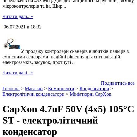
передавачів на 433 Мгц. Для дистанційного керування, зв'язку
мікроконтролерів та ін. Шир ..
Читати далі...»
06.07.2021 в 18:32
У продажу контролери сканерів відбитків пальців з
ємнісними сенсорами, надійні рішення для сигналізацій,
електрозамків, засувок, протиугі ..
Читати далі...»
Подивитись все
Головна
>
Магазин
>
Компоненти
>
Конденсатори
>
Електролітичні конденсатори
>
Мініатюрні CapXon
CapXon 4.7uF 50V (4x5) 105°C
ST - електролітичний
конденсатор