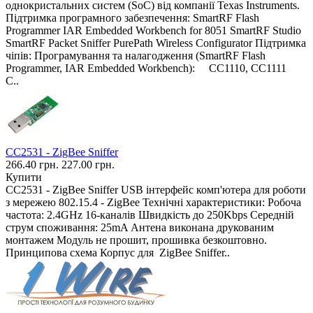
однокристальних систем (SoC) від компанії Texas Instruments.
Підтримка програмного забезпечення: SmartRF Flash
Programmer IAR Embedded Workbench for 8051 SmartRF Studio
SmartRF Packet Sniffer PurePath Wireless Configurator Підтримка
чіпів: Програмування та налагодження (SmartRF Flash
Programmer, IAR Embedded Workbench): CC1110, CC1111
C..
CC2531 - ZigBee Sniffer
266.40 грн.
227.00 грн.
Купити
CC2531 - ZigBee Sniffer USB інтерфейс комп'ютера для роботи
з мережею 802.15.4 - ZigBee Технічні характеристики: Робоча
частота: 2.4GHz 16-каналів Швидкість до 250Kbps Середній
струм споживання: 25mA Антена виконана друкованим
монтажем Модуль не прошит, прошивка безкоштовно.
Принципова схема Корпус для ​ ZigBee Sniffer ​..