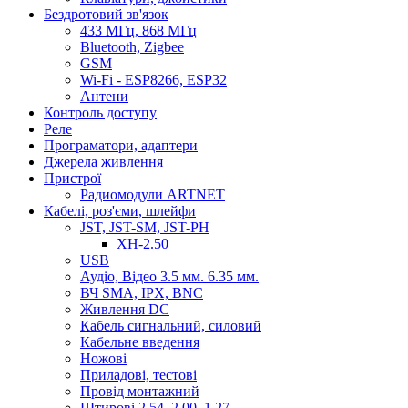
Бездротовий зв'язок
433 МГц, 868 МГц
Bluetooth, Zigbee
GSM
Wi-Fi - ESP8266, ESP32
Антени
Контроль доступу
Реле
Програматори, адаптери
Джерела живлення
Пристрої
Радиомодули ARTNET
Кабелі, роз'єми, шлейфи
JST, JST-SM, JST-PH
XH-2.50
USB
Аудіо, Відео 3.5 мм. 6.35 мм.
ВЧ SMA, IPX, BNC
Живлення DC
Кабель сигнальний, силовий
Кабельне введення
Ножові
Приладові, тестові
Провід монтажний
Штирові 2.54, 2.00, 1.27