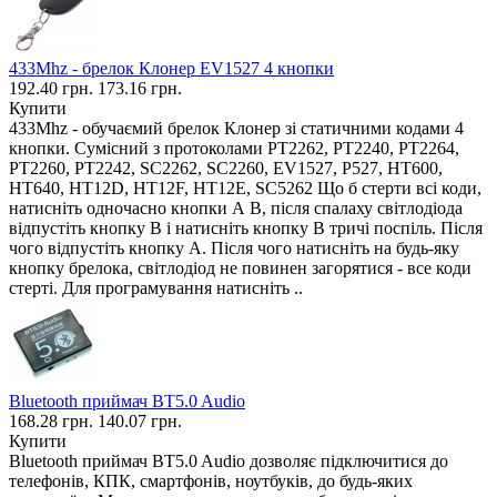
433Mhz - брелок Клонер EV1527 4 кнопки
192.40 грн.
173.16 грн.
Купити
433Mhz - обучаємий брелок Клонер зі статичними кодами 4
кнопки. Сумісний з протоколами PT2262, PT2240, PT2264,
PT2260, PT2242, SC2262, SC2260, EV1527, P527, HT600,
HT640, HT12D, HT12F, HT12E, SC5262 Що б стерти всі коди,
натисніть одночасно кнопки А В, після спалаху світлодіода
відпустіть кнопку В і натисніть кнопку В тричі поспіль. Після
чого відпустіть кнопку А. Після чого натисніть на будь-яку
кнопку брелока, світлодіод не повинен загорятися - все коди
стерті. Для програмування натисніть ..
Bluetooth приймач BT5.0 Audio
168.28 грн.
140.07 грн.
Купити
Bluetooth приймач BT5.0 Audio дозволяє підключитися до
телефонів, КПК, смартфонів, ноутбуків, до будь-яких