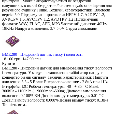
пристроїв. Може використовуватися як бездротові
навушники, в якості бездротової системи аудіо оповіщення для
розумного будинку і інше. Технічні характеристики: Bluetooth
версія: 5.0 Підтримувані протоколи: HFPV 1.7, A2DPV 1.2,
AVRCPV 1.5, AVCTPV 1.2, AVDTPV 1.2 Підтримувані
формати: WAV, FLAC, APE, MP3 Частотний діапазон: 40Hz-
18KHz Напруга живлення: 3.7-5.0V Струм споживанн..
BME280 - Цифровий датчик тиску і вологості
181.00 грн.
147.90 грн.
Купити
BME280 - Цифровий датчик для вимірювання тиску, вологості
і температури. У модулі встановлено стабілізатор напруги і
конвертер рівнів сигналу. Технічні характеристики: Напруга
живлення: 3.3 - 5 Вольт Енергоспоживання: - 2.8uA при 1Hz
Інтерфейс: I2C Робоча температура: -40 - + 85 ° C Межі:
300hPa - 1100hPa (+ 9000m to -500m) Діапазон вимірювання
вологості: 0-100% RH Дозвіл виміру температури: 0.01 ° C
Дозвіл виміру вологості: 0.008% Дозвіл виміру тиску: 0.18Pa
Точність вим..