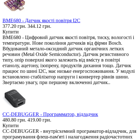
BME680 - Датчик якості повітря I2C
377.20 грн.
344.12 грн.
Купити
BME680 - Цифровий датчик якості повітря, тиску, вологості і
температури. Нове покоління датчиків від фірми Bosch.
Вбудований метало-оксидний датчик органічних летких
речовин (Metal Oxide Semiconductor). Датчик резистивного
типу, опір поверхні якого залежить від вмісту в повітрі
етанолу, ацетону, ізопрену, продуктів дихання тощо. Датчик
працює по шині I2C, має низьке енергоспоживання. У модулі
встановлено стабілізатор напруги і конвертер рівнів шини.
Звертаємо увагу, при першому включенні датчик..
CC-DEBUGGER - Программатор, відладчик
480.80 грн.
419.00 грн.
Купити
CC-DEBUGGER - внутрісхемний програматор-відладчик, для
програмування флеш-пам'яті і налагодження радіочастотних