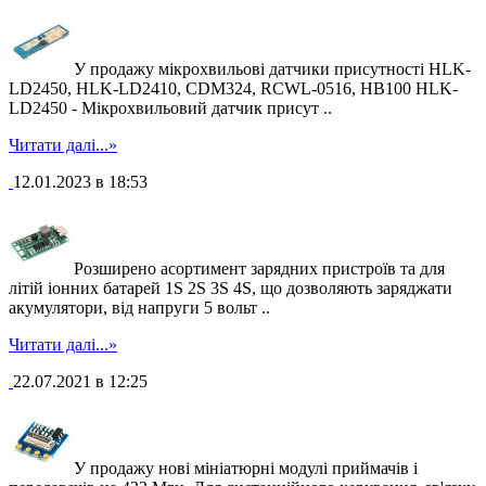
У продажу мікрохвильові датчики присутності HLK-
LD2450, HLK-LD2410, CDM324, RCWL-0516, HB100 HLK-
LD2450 - Мікрохвильовий датчик присут ..
Читати далі...»
12.01.2023 в 18:53
Розширено асортимент зарядних пристроїв та для
літій іонних батарей 1S 2S 3S 4S, що дозволяють заряджати
акумулятори, від напруги 5 вольт ..
Читати далі...»
22.07.2021 в 12:25
У продажу нові мініатюрні модулі приймачів і