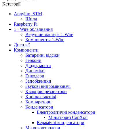
Категорії
Ардуіно, STM
Шилд
Raspberry Pi
1 - Wire обладнання
Ведущие мастера 1-Wire
Компоненты 1-Wire
Дисплеї
Компоненти
Батарейні відсіки
Геркони
Діоди, мости
Динаміки
Енкодери
Запобіжники
Звукові випромінювачі
Кварцові резонатори
Кнопки тактові
Компаратори
Конденсатори
Електролітичні конденсатори
Мініатюрні CapXon
Керамічні конденсатори
Мікроконтролери