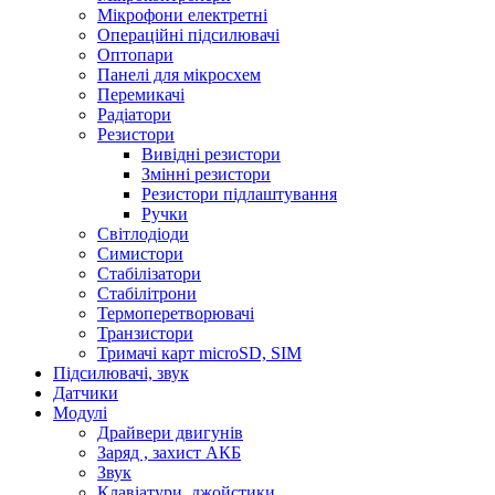
Мікрофони електретні
Операційні підсилювачі
Оптопари
Панелі для мікросхем
Перемикачі
Радіатори
Резистори
Вивідні резистори
Змінні резистори
Резистори підлаштування
Ручки
Світлодіоди
Симистори
Стабілізатори
Стабілітрони
Термоперетворювачі
Транзистори
Тримачі карт microSD, SIM
Підсилювачі, звук
Датчики
Модулі
Драйвери двигунів
Заряд , захист АКБ
Звук
Клавіатури, джойстики