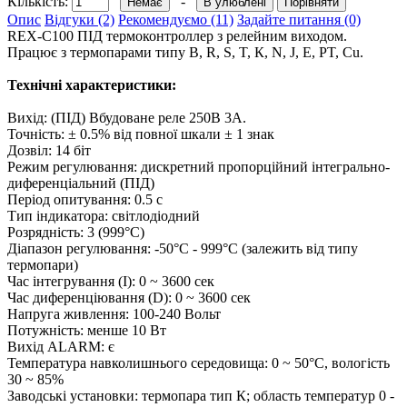
Кількість:
-
В улюблені
Порівняти
Опис
Відгуки (2)
Рекомендуємо (11)
Задайте питання (0)
REX-C100 ПІД термоконтроллер з релейним виходом.
Працює з термопарами типу B, R, S, T, К, N, J, E, PT, Cu.
Технічні характеристики:
Вихід: (ПІД) Вбудоване реле 250В 3А.
Точність: ± 0.5% від повної шкали ± 1 знак
Дозвіл: 14 біт
Режим регулювання: дискретний пропорційний інтегрально-
диференціальний (ПІД)
Період опитування: 0.5 с
Тип індикатора: світлодіодний
Розрядність: 3 (999°C)
Діапазон регулювання: -50°C - 999°C (залежить від типу
термопари)
Час інтегрування (I): 0 ~ 3600 сек
Час диференціювання (D): 0 ~ 3600 сек
Напруга живлення: 100-240 Вольт
Потужність: менше 10 Вт
Вихід ALARM: є
Температура навколишнього середовища: 0 ~ 50°C, вологість
30 ~ 85%
Заводські установки: термопара тип К; область температур 0 -