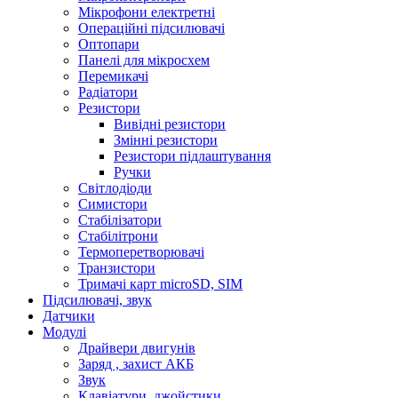
Мікрофони електретні
Операційні підсилювачі
Оптопари
Панелі для мікросхем
Перемикачі
Радіатори
Резистори
Вивідні резистори
Змінні резистори
Резистори підлаштування
Ручки
Світлодіоди
Симистори
Стабілізатори
Стабілітрони
Термоперетворювачі
Транзистори
Тримачі карт microSD, SIM
Підсилювачі, звук
Датчики
Модулі
Драйвери двигунів
Заряд , захист АКБ
Звук
Клавіатури, джойстики