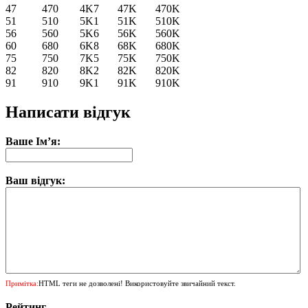
47
470
4K7
47K
470K
51
510
5K1
51K
510K
56
560
5K6
56K
560K
60
680
6K8
68K
680K
75
750
7K5
75K
750K
82
820
8K2
82K
820K
91
910
9K1
91K
910K
Написати відгук
Ваше Ім’я:
Ваш відгук:
Примітка:
HTML теги не дозволені! Використовуйте звичайний текст.
Рейтинг