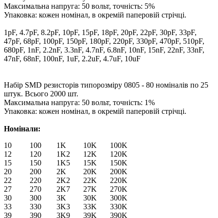
Максимальна напруга: 50 вольт, точність: 5%
Упаковка: кожен номінал, в окремій паперовій стрічці.
1pF, 4.7pF, 8.2pF, 10pF, 15pF, 18pF, 20pF, 22pF, 30pF, 33pF,
47pF, 68pF, 100pF, 150pF, 180pF, 220pF, 330pF, 470pF, 510pF,
680pF, 1nF, 2.2nF, 3.3nF, 4.7nF, 6.8nF, 10nF, 15nF, 22nF, 33nF,
47nF, 68nF, 100nF, 1uF, 2.2uF, 4.7uF, 10uF
Набір SMD резисторів типорозміру 0805 - 80 номіналів по 25
штук. Всього 2000 шт.
Максимальна напруга: 50 вольт, точність: 1%
Упаковка: кожен номінал, в окремій паперовій стрічці.
Номінали:
10
100
1K
10K
100K
12
120
1K2
12K
120K
15
150
1K5
15K
150K
20
200
2K
20K
200K
22
220
2K2
22K
220K
27
270
2K7
27K
270K
30
300
3K
30K
300K
33
330
3K3
33K
330K
39
390
3K9
39K
390K