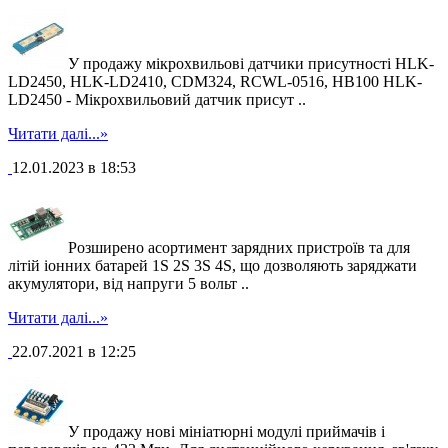
У продажу мікрохвильові датчики присутності HLK-
LD2450, HLK-LD2410, CDM324, RCWL-0516, HB100 HLK-
LD2450 - Мікрохвильовий датчик присут ..
Читати далі...»
12.01.2023 в 18:53
Розширено асортимент зарядних пристроїв та для
літій іонних батарей 1S 2S 3S 4S, що дозволяють заряджати
акумулятори, від напруги 5 вольт ..
Читати далі...»
22.07.2021 в 12:25
У продажу нові мініатюрні модулі приймачів і