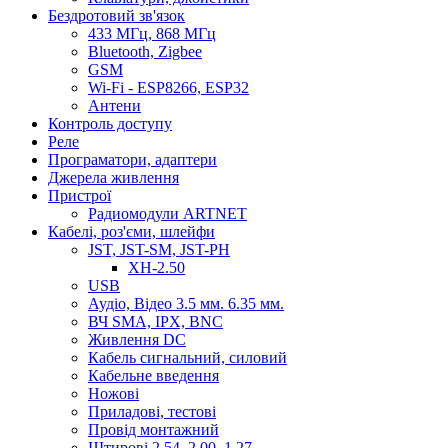
Бездротовий зв'язок
433 МГц, 868 МГц
Bluetooth, Zigbee
GSM
Wi-Fi - ESP8266, ESP32
Антени
Контроль доступу
Реле
Програматори, адаптери
Джерела живлення
Пристрої
Радиомодули ARTNET
Кабелі, роз'єми, шлейфи
JST, JST-SM, JST-PH
XH-2.50
USB
Аудіо, Відео 3.5 мм. 6.35 мм.
ВЧ SMA, IPX, BNC
Живлення DC
Кабель сигнальний, силовий
Кабельне введення
Ножові
Приладові, тестові
Провід монтажний
Штирові 2.54, 2.00, 1.27