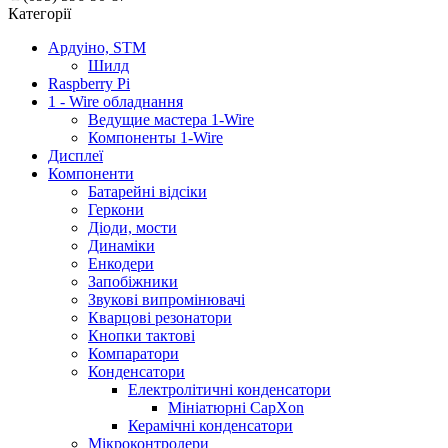
Категорії
Ардуіно, STM
Шилд
Raspberry Pi
1 - Wire обладнання
Ведущие мастера 1-Wire
Компоненты 1-Wire
Дисплеї
Компоненти
Батарейні відсіки
Геркони
Діоди, мости
Динаміки
Енкодери
Запобіжники
Звукові випромінювачі
Кварцові резонатори
Кнопки тактові
Компаратори
Конденсатори
Електролітичні конденсатори
Мініатюрні CapXon
Керамічні конденсатори
Мікроконтролери