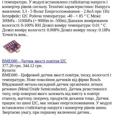
і температури. У модулі встановлено стабілізатор напруги і
конвертер рівнів сигналу. Технічні характеристики: Напруга
живлення: 3.3 - 5 Вольт Енергоспоживання: - 2.8uA при 1Hz
Інтерфейс: I2C Робоча температура: -40 - + 85 ° C Межі:
300hPa - 1100hPa (+ 9000m to -500m) Діапазон вимірювання
вологості: 0-100% RH Дозвіл виміру температури: 0.01 ° C
Дозвіл виміру вологості: 0.008% Дозвіл виміру тиску: 0.18Pa
Точність вим..
BME680 - Датчик якості повітря I2C
377.20 грн.
344.12 грн.
Купити
BME680 - Цифровий датчик якості повітря, тиску, вологості і
температури. Нове покоління датчиків від фірми Bosch.
Вбудований метало-оксидний датчик органічних летких
речовин (Metal Oxide Semiconductor). Датчик резистивного
типу, опір поверхні якого залежить від вмісту в повітрі
етанолу, ацетону, ізопрену, продуктів дихання тощо. Датчик
працює по шині I2C, має низьке енергоспоживання. У модулі
встановлено стабілізатор напруги і конвертер рівнів шини.
Звертаємо увагу, при першому включенні датчик..