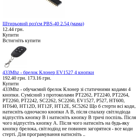
Штирьовий роз'єм PBS-40 2.54 (мама)
12.44 грн.
Купити
Встигніть купити
433Mhz - брелок Клонер EV1527 4 кнопки
192.40 грн.
173.16 грн.
Купити
433Mhz - обучаємий брелок Клонер зі статичними кодами 4
кнопки. Сумісний з протоколами PT2262, PT2240, PT2264,
PT2260, PT2242, SC2262, SC2260, EV1527, P527, HT600,
HT640, HT12D, HT12F, HT12E, SC5262 Що б стерти всі коди,
натисніть одночасно кнопки А В, після спалаху світлодіода
відпустіть кнопку В і натисніть кнопку В тричі поспіль. Після
чого відпустіть кнопку А. Після чого натисніть на будь-яку
кнопку брелока, світлодіод не повинен загорятися - все коди
стерті. Для програмування натисніть ..