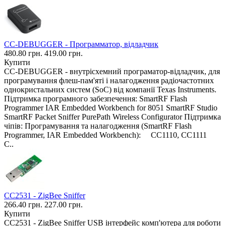
CC-DEBUGGER - Программатор, відладчик
480.80 грн.
419.00 грн.
Купити
CC-DEBUGGER - внутрісхемний програматор-відладчик, для
програмування флеш-пам'яті і налагодження радіочастотних
однокристальних систем (SoC) від компанії Texas Instruments.
Підтримка програмного забезпечення: SmartRF Flash
Programmer IAR Embedded Workbench for 8051 SmartRF Studio
SmartRF Packet Sniffer PurePath Wireless Configurator Підтримка
чіпів: Програмування та налагодження (SmartRF Flash
Programmer, IAR Embedded Workbench): CC1110, CC1111
C..
CC2531 - ZigBee Sniffer
266.40 грн.
227.00 грн.
Купити
CC2531 - ZigBee Sniffer USB інтерфейс комп'ютера для роботи