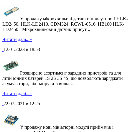
У продажу мікрохвильові датчики присутності HLK-
LD2450, HLK-LD2410, CDM324, RCWL-0516, HB100 HLK-
LD2450 - Мікрохвильовий датчик присут ..
Читати далі...»
12.01.2023 в 18:53
Розширено асортимент зарядних пристроїв та для
літій іонних батарей 1S 2S 3S 4S, що дозволяють заряджати
акумулятори, від напруги 5 вольт ..
Читати далі...»
22.07.2021 в 12:25
У продажу нові мініатюрні модулі приймачів і