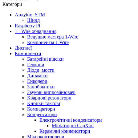
Категорії
Ардуіно, STM
Шилд
Raspberry Pi
1 - Wire обладнання
Ведущие мастера 1-Wire
Компоненты 1-Wire
Дисплеї
Компоненти
Батарейні відсіки
Геркони
Діоди, мости
Динаміки
Енкодери
Запобіжники
Звукові випромінювачі
Кварцові резонатори
Кнопки тактові
Компаратори
Конденсатори
Електролітичні конденсатори
Мініатюрні CapXon
Керамічні конденсатори
Мікроконтролери