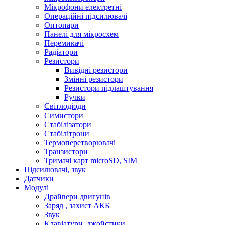
Мікрофони електретні
Операційні підсилювачі
Оптопари
Панелі для мікросхем
Перемикачі
Радіатори
Резистори
Вивідні резистори
Змінні резистори
Резистори підлаштування
Ручки
Світлодіоди
Симистори
Стабілізатори
Стабілітрони
Термоперетворювачі
Транзистори
Тримачі карт microSD, SIM
Підсилювачі, звук
Датчики
Модулі
Драйвери двигунів
Заряд , захист АКБ
Звук
Клавіатури, джойстики