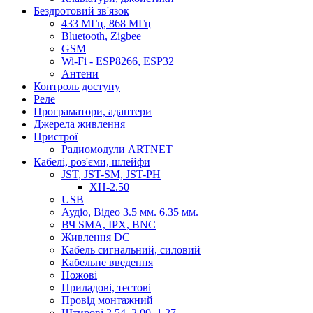
Бездротовий зв'язок
433 МГц, 868 МГц
Bluetooth, Zigbee
GSM
Wi-Fi - ESP8266, ESP32
Антени
Контроль доступу
Реле
Програматори, адаптери
Джерела живлення
Пристрої
Радиомодули ARTNET
Кабелі, роз'єми, шлейфи
JST, JST-SM, JST-PH
XH-2.50
USB
Аудіо, Відео 3.5 мм. 6.35 мм.
ВЧ SMA, IPX, BNC
Живлення DC
Кабель сигнальний, силовий
Кабельне введення
Ножові
Приладові, тестові
Провід монтажний
Штирові 2.54, 2.00, 1.27