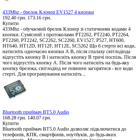
433Mhz - брелок Клонер EV1527 4 кнопки
192.40 грн.
173.16 грн.
Купити
433Mhz - обучаємий брелок Клонер зі статичними кодами 4
кнопки. Сумісний з протоколами PT2262, PT2240, PT2264,
PT2260, PT2242, SC2262, SC2260, EV1527, P527, HT600,
HT640, HT12D, HT12F, HT12E, SC5262 Що б стерти всі коди,
натисніть одночасно кнопки А В, після спалаху світлодіода
відпустіть кнопку В і натисніть кнопку В тричі поспіль. Після
чого відпустіть кнопку А. Після чого натисніть на будь-яку
кнопку брелока, світлодіод не повинен загорятися - все коди
стерті. Для програмування натисніть ..
Bluetooth приймач BT5.0 Audio
168.28 грн.
140.07 грн.
Купити
Bluetooth приймач BT5.0 Audio дозволяє підключитися до
телефонів, КПК, смартфонів, ноутбуків, до будь-яких