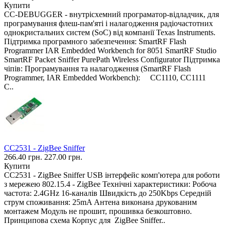
Купити
CC-DEBUGGER - внутрісхемний програматор-відладчик, для
програмування флеш-пам'яті і налагодження радіочастотних
однокристальних систем (SoC) від компанії Texas Instruments.
Підтримка програмного забезпечення: SmartRF Flash
Programmer IAR Embedded Workbench for 8051 SmartRF Studio
SmartRF Packet Sniffer PurePath Wireless Configurator Підтримка
чіпів: Програмування та налагодження (SmartRF Flash
Programmer, IAR Embedded Workbench): CC1110, CC1111
C..
CC2531 - ZigBee Sniffer
266.40 грн.
227.00 грн.
Купити
CC2531 - ZigBee Sniffer USB інтерфейс комп'ютера для роботи
з мережею 802.15.4 - ZigBee Технічні характеристики: Робоча
частота: 2.4GHz 16-каналів Швидкість до 250Kbps Середній
струм споживання: 25mA Антена виконана друкованим
монтажем Модуль не прошит, прошивка безкоштовно.
Принципова схема Корпус для ​ ZigBee Sniffer ​..