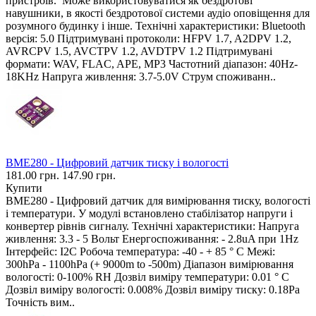
пристроїв. Може використовуватися як бездротові
навушники, в якості бездротової системи аудіо оповіщення для
розумного будинку і інше. Технічні характеристики: Bluetooth
версія: 5.0 Підтримувані протоколи: HFPV 1.7, A2DPV 1.2,
AVRCPV 1.5, AVCTPV 1.2, AVDTPV 1.2 Підтримувані
формати: WAV, FLAC, APE, MP3 Частотний діапазон: 40Hz-
18KHz Напруга живлення: 3.7-5.0V Струм споживанн..
BME280 - Цифровий датчик тиску і вологості
181.00 грн.
147.90 грн.
Купити
BME280 - Цифровий датчик для вимірювання тиску, вологості
і температури. У модулі встановлено стабілізатор напруги і
конвертер рівнів сигналу. Технічні характеристики: Напруга
живлення: 3.3 - 5 Вольт Енергоспоживання: - 2.8uA при 1Hz
Інтерфейс: I2C Робоча температура: -40 - + 85 ° C Межі:
300hPa - 1100hPa (+ 9000m to -500m) Діапазон вимірювання
вологості: 0-100% RH Дозвіл виміру температури: 0.01 ° C
Дозвіл виміру вологості: 0.008% Дозвіл виміру тиску: 0.18Pa
Точність вим..